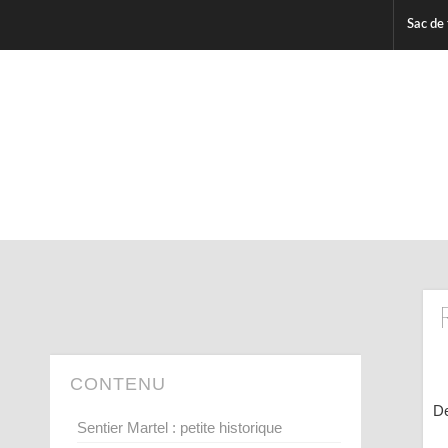
Sac de 
CONTENU
De
Sentier Martel : petite historique