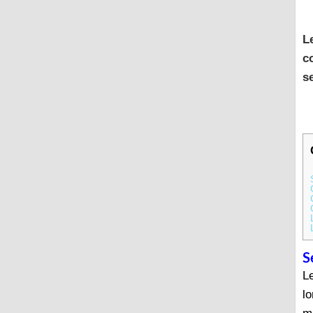
L
c
s
S
L
lo