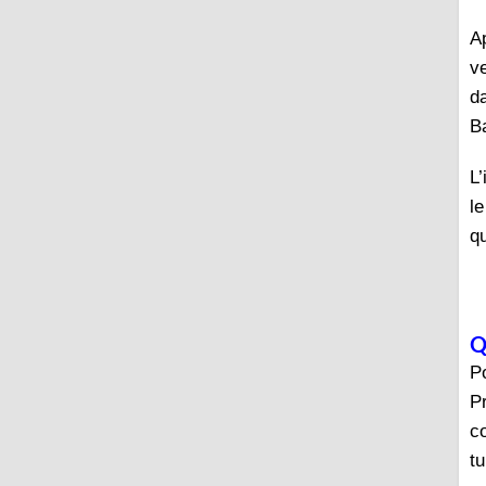
A
v
d
B
L’
le
q
Q
P
P
c
tu