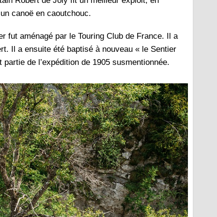
n Robert de Joly fit un meilleur exploit, en
 un canoë en caoutchouc.
er fut aménagé par le Touring Club de France. Il a
t. Il a ensuite été baptisé à nouveau « le Sentier
 fit partie de l’expédition de 1905 susmentionnée.