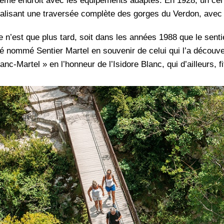
ême endroit avec les équipements adaptés. En 1928, un certai
éalisant une traversée complète des gorges du Verdon, avec
e n’est que plus tard, soit dans les années 1988 que le senti
é nommé Sentier Martel en souvenir de celui qui l’a découver
anc-Martel » en l’honneur de l’Isidore Blanc, qui d’ailleurs,