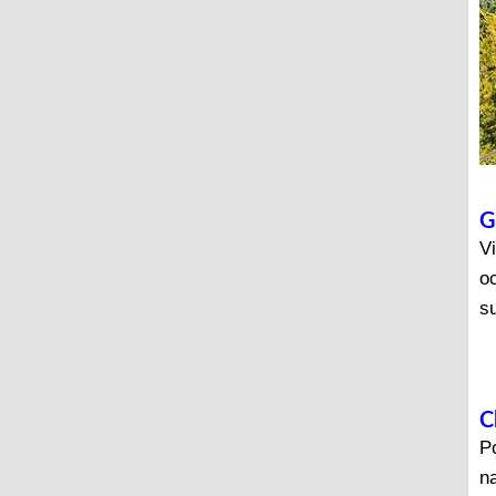
G
Vi
oc
su
C
Po
na