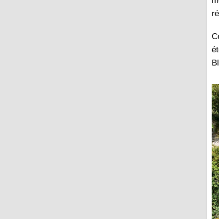
m
r
C
ét
Bl