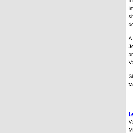
m
i
si
do
À
J
a
V
S
t
L
V
M