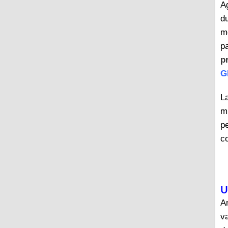
A
du
m
p
p
G
L
m
pe
c
U
A
v