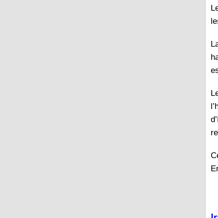
Le
l
L
ha
e
Le
l
d
r
C
E
I