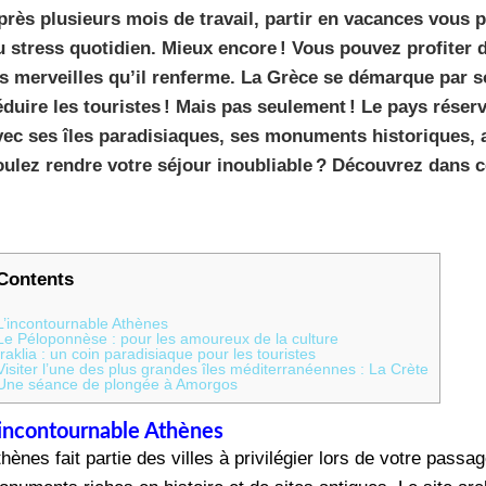
près plusieurs mois de travail, partir en vacances vous 
u stress quotidien. Mieux encore ! Vous pouvez profiter
es merveilles qu’il renferme. La Grèce se démarque par s
éduire les touristes ! Mais pas seulement ! Le pays réser
vec ses îles paradisiaques, ses monuments historiques, a
oulez rendre votre séjour inoubliable ? Découvrez dans cet
Contents
L’incontournable Athènes
Le Péloponnèse : pour les amoureux de la culture
Iraklia : un coin paradisiaque pour les touristes
Visiter l’une des plus grandes îles méditerranéennes : La Crète
Une séance de plongée à Amorgos
’incontournable Athènes
hènes fait partie des villes à privilégier lors de votre pass