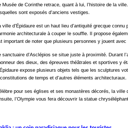
 Musée de Corinthe retrace, quant à lui, l’histoire de la vill
esquelles sont exposés d’anciens vestiges.
a ville d’Épidaure est un haut lieu d’antiquité grecque connu
rmonie architecturale à couper le souffle. Il propose égalem
st important de noter que plusieurs personnes y jouent avec 
 sanctuaire d’Asclépios se situe juste à proximité. Durant l’a
’honneur des dieux, des épreuves théâtrales et sportives y 
’Épidaure expose plusieurs objets tels que les sculptures vo
econstitutions de temps et d’autres éléments architecturaux.
élèbre pour ses églises et ses monastères décorés, la ville
nsuite, l’Olympie vous fera découvrir la statue chryséléphan
raklia : un coin paradisiaque pour les touristes