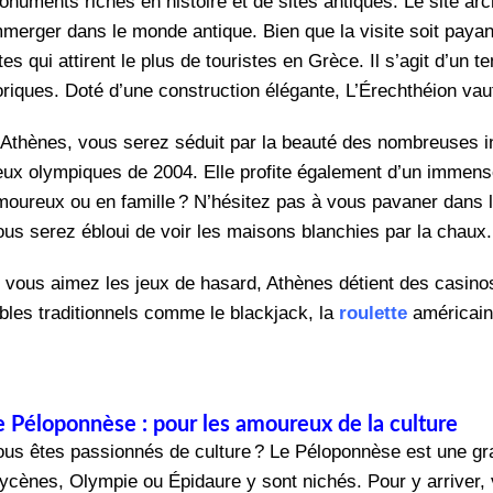
onuments riches en histoire et de sites antiques. Le site ar
mmerger dans le monde antique. Bien que la visite soit payant
tes qui attirent le plus de touristes en Grèce. Il s’agit d’un
riques. Doté d’une construction élégante, L’Érechthéion vaut 
 Athènes, vous serez séduit par la beauté des nombreuses in
eux olympiques de 2004. Elle profite également d’un immense
moureux ou en famille ? N’hésitez pas à vous pavaner dans 
ous serez ébloui de voir les maisons blanchies par la chaux
i vous aimez les jeux de hasard, Athènes détient des casinos
ables traditionnels comme le blackjack, la
roulette
américaine
e Péloponnèse : pour les amoureux de la culture
ous êtes passionnés de culture ? Le Péloponnèse est une gr
ycènes, Olympie ou Épidaure y sont nichés. Pour y arriver, 