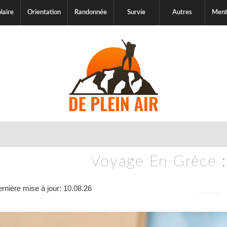
laire
Orientation
Randonnée
Survie
Autres
Ment
Voyage En Grèce :
rnière mise à jour: 10.08.26