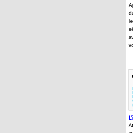
A
d
l
s
a
v
L
At