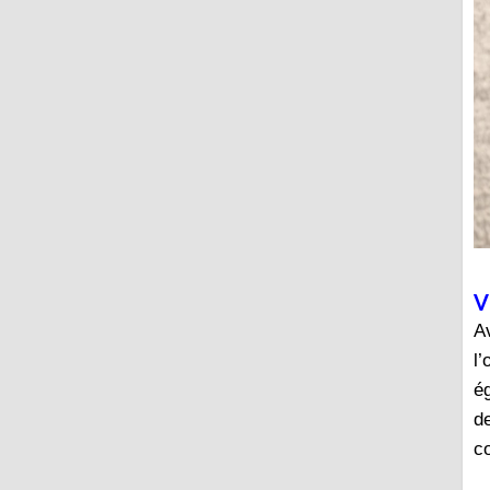
V
A
l’
é
d
c