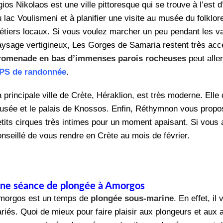
gios Nikolaos est une ville pittoresque qui se trouve à l’est
 lac Voulismeni et à planifier une visite au musée du folklor
étiers locaux. Si vous voulez marcher un peu pendant les v
aysage vertigineux, Les Gorges de Samaria restent très acce
romenade en bas d’immenses parois rocheuses
peut alle
PS de randonnée
.
a principale ville de Crète, Héraklion, est très moderne. Ell
usée et le palais de Knossos. Enfin, Réthymnon vous propo
tits cirques très intimes pour un moment apaisant. Si vous af
onseillé de vous rendre en Crète au mois de février.
ne séance de plongée à Amorgos
morgos est un temps de
plongée sous-marine
. En effet, i
ariés. Quoi de mieux pour faire plaisir aux plongeurs et aux