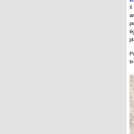
Il
a
p
é
p
P
t